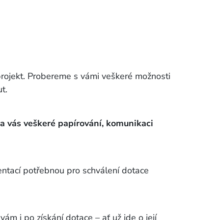
projekt. Probereme s vámi veškeré možnosti
t.
a vás veškeré papírování, komunikaci
ntací potřebnou pro schválení dotace
 i po získání dotace – ať už jde o její