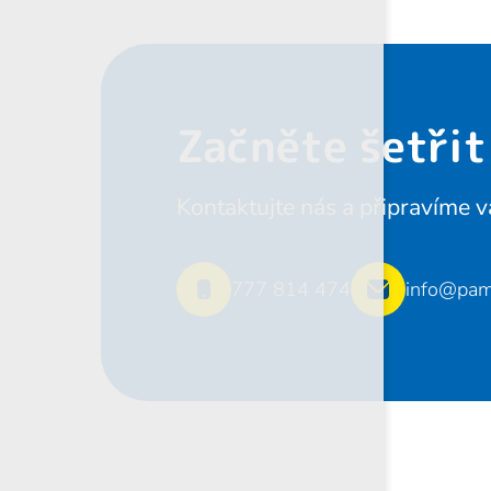
Začněte šetřit
Kontaktujte nás a připravíme v
777 814 474
info@pam