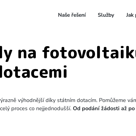
Naše řešení
Služby
Jak
dy na fotovoltaik
dotacemi
 výrazně výhodnější díky státním dotacím. Pomůžeme v
 celý proces co nejjednodušší.
Od podání žádosti až po 