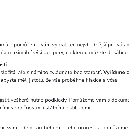
gramů – pomůžeme vám vybrat ten nejvhodnější pro váš 
cí a maximální výši podpory, na kterou můžete dosáhnou
osti
ložitá, ale s námi to zvládnete bez starostí.
Vyřídíme z
, abyste měli jistotu, že vše proběhne hladce a včas.
jistit veškeré nutné podklady. Pomůžeme vám s dokume
ími společnostmi i státními institucemi.
e vám k dispozici během celého procesu a pomůžeme vám