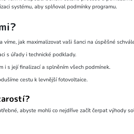
lizaci systému, aby splňoval podmínky programu.
ámi?
 víme, jak maximalizovat vaši šanci na úspěšné schvál
ci s úřady i technické podklady.
i s její finalizací a splněním všech podmínek.
dušíme cestu k levnější fotovoltaice.
tarostí?
řebné, abyste mohli co nejdříve začít čerpat výhody so