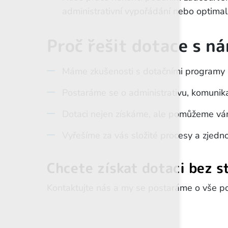
administrativní vypořádání nebo optima
Proč řešit dotace s n
Máme zkušenosti s dotačními programy a
Postaráme se o administrativu, komunika
Dotaci nejen získáme, ale pomůžeme vám 
Vyřešíme za vás složité procesy a zjedno
Chcete získat dotaci bez s
Kontaktujte nás a my se postaráme o vše pot