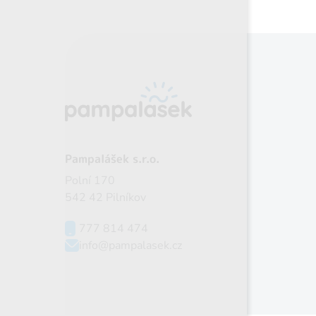
Pampalášek s.r.o.
Polní 170
542 42 Pilníkov
777 814 474
info@pampalasek.cz