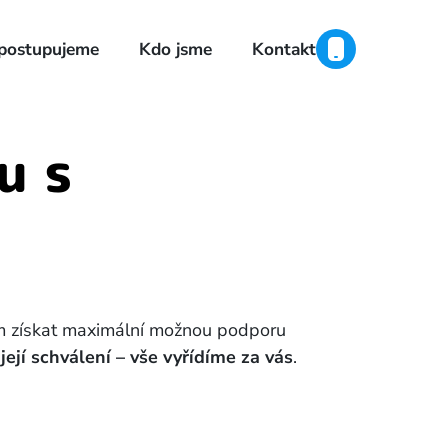
 postupujeme
Kdo jsme
Kontakt
u s
ám získat maximální možnou podporu
její schválení – vše vyřídíme za vás
.