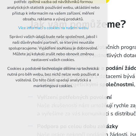
potřeb: zpětná vazba od návštěvníků formou
analytických statistik používání webu, ukládání nebo
udržení kontextu stránek (session): případná
přístup k informacím na vašem zařízení, měření
přihlášení, volby jazyka, apod.
obsahu, reklama a vývoj produktů.
Jak vám pomůžeme?
Více informací o cookies na našem webu
Volitelná cookies
Správci vašich údajů bude naše společnost, jakož i
Odborné poradenství
naši důvěryhodní partneři, se kterými neustále
analytická pro anonymizované vyhodnocení
Na trhu existuje několik dotačních pro
spolupracujeme. Vyjádření souhlasu je dobrovolné.
návštěvnosti
Můžete jej kdykoli zrušit nebo obnovit změnou
financování, podmínky jednotlivých dota
marketingová cookies (Google, Seznam,
nastavení vašich cookies.
Facebook)
Administrativní podpora
a podání žád
Cookies a podobné technologie dělíme na technická:
nutná pro běh webu, bez nichž nelze web používat a
Administrativa spojená s dotacemi bývá s
volitelná. Do této části spadají analytická a
Více informací o cookies na našem webu
s úřady a energetickými společnostmi
marketingová cookies.
PŘIJMOUT VŠECHNY COOKIES
Vyřízení potřebných povolení
Naše zkušenosti nám umožňují rychle za
ODMÍTNOUT VOLITELNÁ
a vyřešíme za vás komunikaci s distribučn
Podpora po celou dobu zakázky
Naše práce nekončí podáním žádosti. Jsm