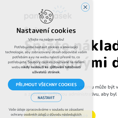
Nastavení cookies
Dotace
Snižte nákla
Vítejte na našem webu!
Potřebujeme nastavit cookies a související
technologie, aby zobrazovaný obsah odpovídal vašim
dostupnými 
potřebám a vy na webu nalezli přesně to, co
potřebujete. Soubory cookies používané na našem
webu
nikdy neslouží ke zjišťování totožnosti
uživatelů stránek
.
PŘIJMOUT VŠECHNY COOKIES
Pořízení fotovoltaického systému může být
a zajistíme veškerou administrativu, aby byl
NASTAVIT
Technická cookies
Vaše údaje zpracováváme v souladu se zásadami
ochrany osobních údajů z důvodu následujících
Chci dotace s vaší pomocí
nutná pro provozování webu