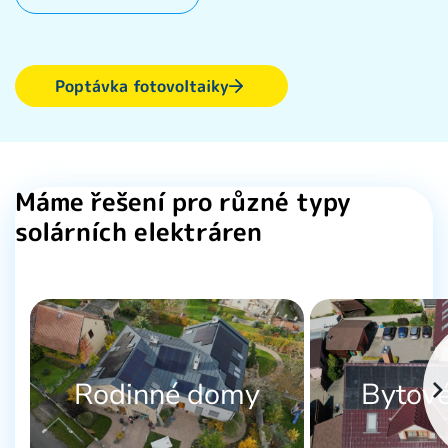
Poptávka fotovoltaiky
Máme řešení pro různé typy
solárních elektráren
Rodinné domy
Bytov