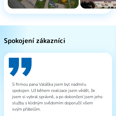
Spokojení zákazníci
S firmou pana Valáška jsem byl nadmíru
spokojen. Už během realizace jsem věděl, že
Kdy
jsem si vybral správně, a po dokončení jsem jeho
jse
Val
služby s klidným svědomím doporučil všem
k t
svým přátelům.
– a