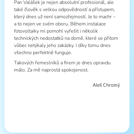
Pan Valášek je nejen absolutní profesionál, ale
Od 
také člověk s velkou odpovědností a přístupem,
per
který dnes už není samozřejmostí. Je to machr –
a k
a to nejen ve svém oboru. Během instalace
Oce
fotovoltaiky mi pomohl vyřešit i několik
mi 
technických nedostatků na domě, které se přitom
lai
vůbec netýkaly jeho zakázky. I díky tomu dnes
Rea
všechno perfektně funguje.
str
pro
Takových řemeslníků a firem je dnes opravdu
toh
málo. Za mě naprostá spokojenost.
hod
Z m
Aleš Chromý
pro
kaž
real