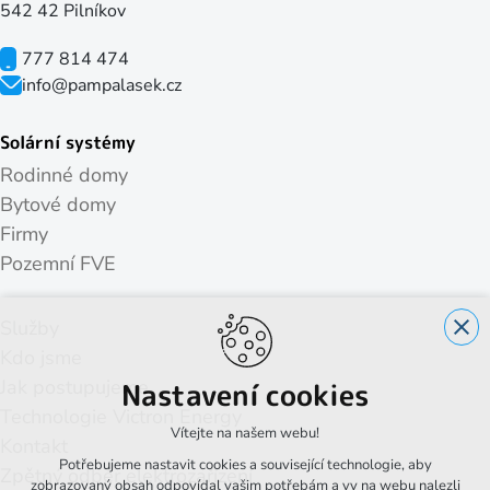
542 42 Pilníkov
777 814 474
info@pampalasek.cz
Solární systémy
Rodinné domy
Bytové domy
Firmy
Pozemní FVE
Služby
Kdo jsme
Jak postupujeme
Nastavení cookies
Technologie Victron Energy
Vítejte na našem webu!
Kontakt
Potřebujeme nastavit cookies a související technologie, aby
Zpětný odběr elektrozařízení
zobrazovaný obsah odpovídal vašim potřebám a vy na webu nalezli